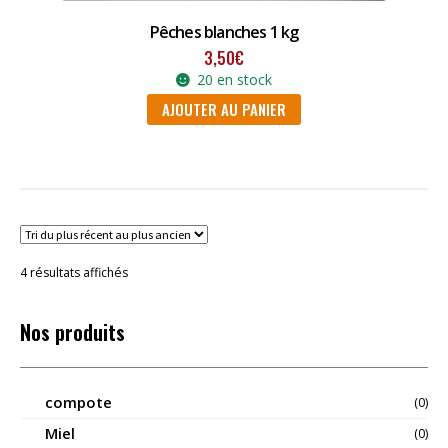
Pêches blanches 1 kg
3,50
€
20 en stock
AJOUTER AU PANIER
Trié
4 résultats affichés
du
plus
récent
Nos produits
au
plus
ancien
compote
(0)
Miel
(0)