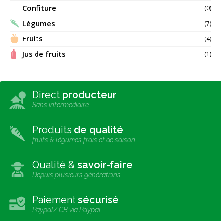
Confiture
(0)
Légumes
(7)
Fruits
(4)
Jus de fruits
(1)
Direct
producteur
Sans intermediaire
Produits
de qualité
fruits & légumes frais et de saison
Qualité &
savoir-faire
Depuis plusieurs générations
Paiement
sécurisé
Paypal/ CB via Paypal