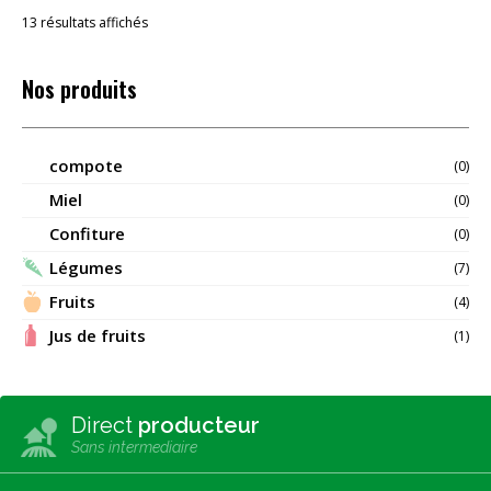
Trié
13 résultats affichés
du
plus
récent
Nos produits
au
plus
ancien
compote
(0)
Miel
(0)
Confiture
(0)
Légumes
(7)
Fruits
(4)
Jus de fruits
(1)
Direct
producteur
Sans intermediaire