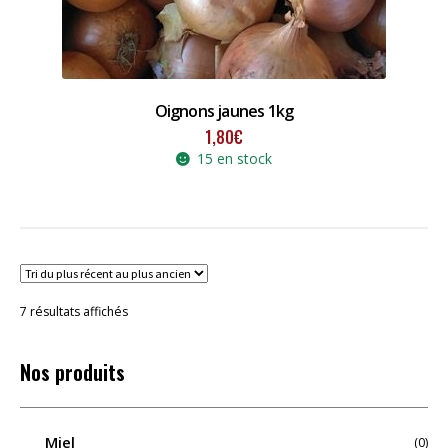
Oignons jaunes 1kg
1,80
€
15 en stock
Trié
7 résultats affichés
du
plus
récent
Nos produits
au
plus
ancien
Miel
(0)