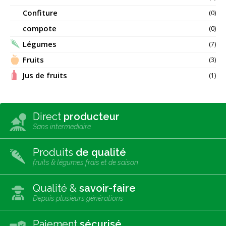
Confiture
(0)
compote
(0)
Légumes
(7)
Fruits
(3)
Jus de fruits
(1)
Direct
producteur
Sans intermediaire
Produits
de qualité
fruits & légumes frais et de saison
Qualité &
savoir-faire
Depuis plusieurs générations
Paiement
sécurisé