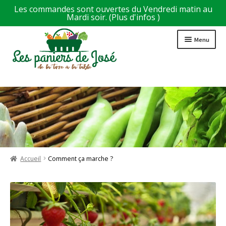
Les commandes sont ouvertes du Vendredi matin au
Mardi soir. (
Plus d'infos
)
Aller
Aller
Menu
à
au
la
contenu
navigation
Accueil
Bonus Fidélité
Comment ça marche ?
Composez votre panier
Accueil
Comment ça marche ?
Conditions générales de Vente
Contact
Devenir acheteur livreur